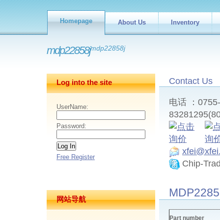
Homepage
About Us
Inventory
mdp22858j
mdp22858j
Contact Us
Log into the site
电话 ：0755-8
UserName:
83281295(80
Password:
xfei@xfe
Free Register
Chip-Tra
MDP22858
网站导航
Part number