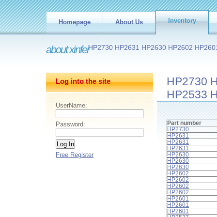
Inventory
Homepage
About Us
about xinfei
HP2730 HP2631 HP2630 HP2602 HP260
HP2730 
Log into the site
HP2533 
UserName:
Part number
Password:
HP2730
HP2631
HP2631
HP2631
Free Register
HP2630
HP2630
HP2630
HP2602
HP2602
HP2602
HP2602
HP2601
HP2601
HP2601