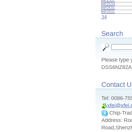
HP2537
HP2533
HP2531
HP2531
3
4
Search
Please type y
DSS6NZ82A1
Contact U
Tel: 0086-7
xfei@xfei
Chip-Tra
Address: Ro
Road,Shenz