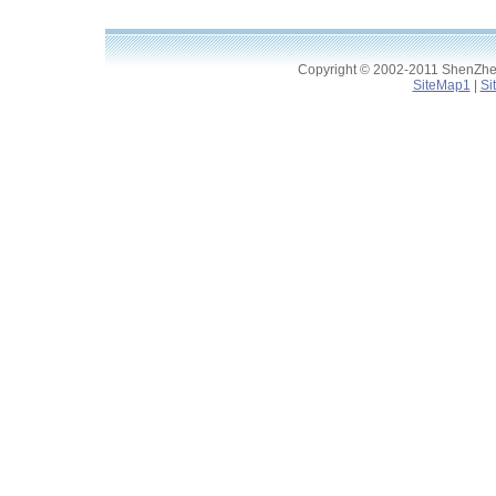
Copyright © 2002-2011 ShenZhen 
SiteMap1
|
Si